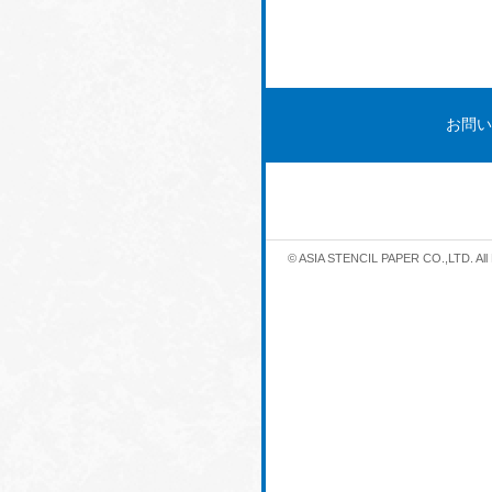
お問い
© ASIA STENCIL PAPER CO.,LTD. All 